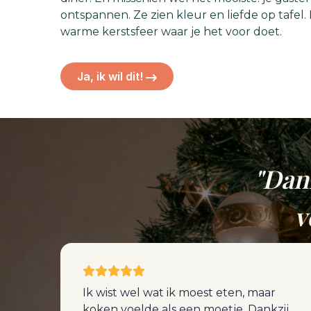
ontspannen. Ze zien kleur en liefde op tafel. 
warme kerstsfeer waar je het voor doet.
Ja, ik wil dit!
"Dank
v
Ik wist wel wat ik moest eten, maar
koken voelde als een moetje. Dankzij