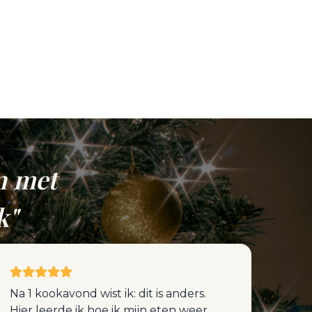
en met
k"
Na 1 kookavond wist ik: dit is anders.
Hier leerde ik hoe ik mijn eten weer