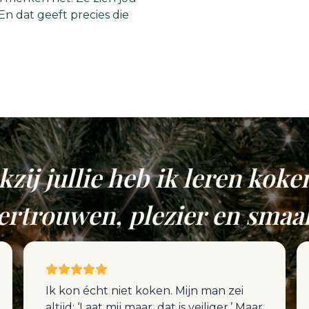
En dat geeft precies die
zij jullie heb ik leren kok
ertrouwen, plezier en smaa
Ik kon écht niet koken. Mijn man zei
altijd: ‘Laat mij maar, dat is veiliger.’ Maar