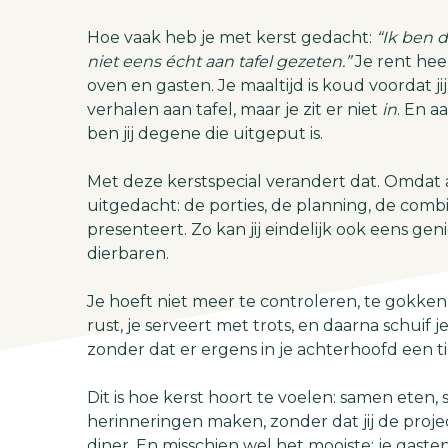
Hoe vaak heb je met kerst gedacht:
“Ik ben d
niet eens écht aan tafel gezeten.”
Je rent hee
oven en gasten. Je maaltijd is koud voordat ji
verhalen aan tafel, maar je zit er niet
in
. En a
ben jij degene die uitgeput is.
Met deze kerstspecial verandert dat. Omdat all
uitgedacht: de porties, de planning, de combi
presenteert. Zo kan jij eindelijk ook eens gen
dierbaren.
Je hoeft niet meer te controleren, te gokken o
rust, je serveert met trots, en daarna schuif 
zonder dat er ergens in je achterhoofd een ti
Dit is hoe kerst hoort te voelen: samen eten
herinneringen maken, zonder dat jij de pro
diner. En misschien wel het mooiste: je gaste