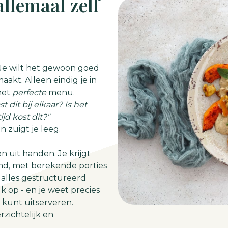
allemaal zelf
. Je wilt het gewoon goed
aakt. Alleen eindig je in
het
perfecte
menu.
st dit bij elkaar? Is het
jd kost dit?"
n zuigt je leeg.
n uit handen. Je krijgt
md, met berekende porties
alles gestructureerd
 op - en je weet precies
t kunt uitserveren.
zichtelijk en