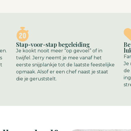
Stap-voor-stap begeleiding
Be
lu
en.
Je kookt nooit meer “op gevoel” of in
Fam
s
twijfel. Jerry neemt je mee vanaf het
Je
t
eerste snijplankje tot de laatste feestelijke
de
opmaak. Alsof er een chef naast je staat
in
die je geruststelt.
st