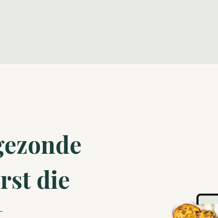
gezonde
rst die
t