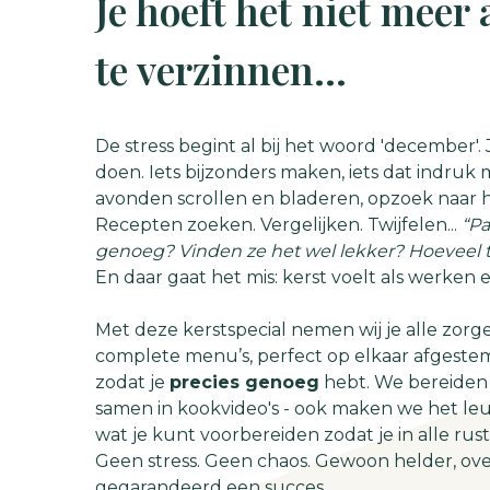
Je hoeft het niet meer 
te verzinnen...
De stress begint al bij het woord 'december'
doen. Iets bijzonders maken, iets dat indruk m
avonden scrollen en bladeren, opzoek naar 
Recepten zoeken. Vergelijken. Twijfelen...
“Pa
genoeg? Vinden ze het wel lekker? Hoeveel ti
En daar gaat het mis: kerst voelt als werken e
Met deze kerstspecial nemen wij je alle zorge
complete menu’s, perfect op elkaar afgeste
zodat je
precies genoeg
hebt. We bereiden 
samen in kookvideo's - ook maken we het leuk
wat je kunt voorbereiden zodat je in alle rus
Geen stress. Geen chaos. Gewoon helder, over
gegarandeerd een succes.