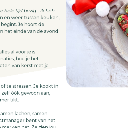
e hele tijd bezig… ik heb
n en weer tussen keuken,
j begint. Je hoort de
an het einde van de avond
es al voor je is
naties, hoe je het
ieten van kerst met je
f te stressen. Je kookt in
je zelf óók gewoon aan,
mer tikt.
, samen lachen, samen
jectmanager bent van het
n merken het. Ze zien jou