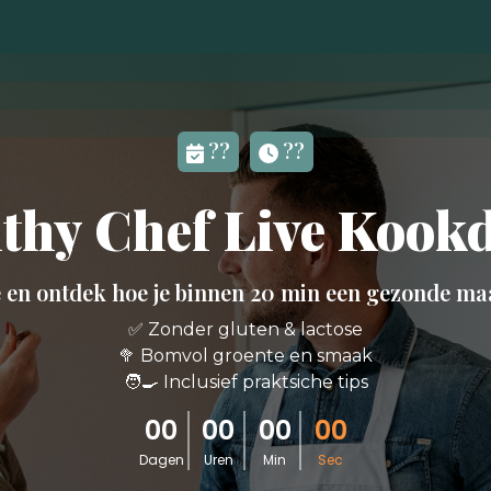
.
??
??
thy Chef Live Koo
en ontdek hoe je binnen 20 min een gezonde maalt
✅ Zonder gluten & lactose
🥦 Bomvol groente en smaak
🧑‍🍳 Inclusief praktsiche tips
00
00
00
00
Dagen
Uren
Min
Sec