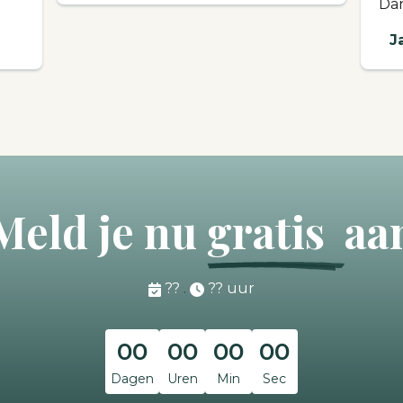
Dan
J
Meld je nu
gratis
aa
??
.
?? uur
00
00
00
00
Dagen
Uren
Min
Sec