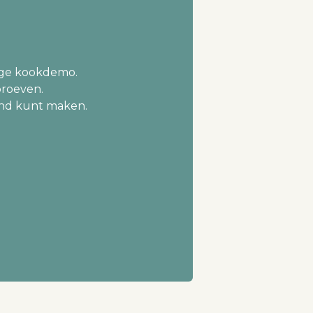
ige kookdemo.
proeven.
vond kunt maken.