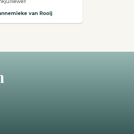
kjulliewel!
annemieke van Rooij
n