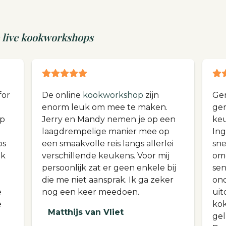
 live kookworkshops
for
De online
kookworkshop
zijn
Gen
enorm leuk om mee te maken.
ge
ap
Jerry en Mandy nemen je op een
keu
laagdrempelige manier mee op
Ing
ps
een smaakvolle reis langs allerlei
sne
ak
verschillende keukens. Voor mij
om
persoonlijk zat er geen enkele bij
sen
die me niet aansprak. Ik ga zeker
ond
e
nog een keer meedoen.
ui
e
kok
Matthijs van Vliet
gel