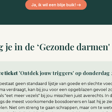
Ja, ik wil een blije buik!
jg je in de ‘Gezonde darmen'
ve ticket
'Ontdek jouw triggers' op donderdag
bestaat geen standaard lijstje van goede en slechte vo
ma verdraagt, kan bij jou voor een opgeblazen gevoel
ls "eet meer vezels" bij jou misschien juist averechts. I
gs de meest voorkomende boosdoeners en laat hij je zien
len. Niet om streng te gaan schrappen, maar om te we