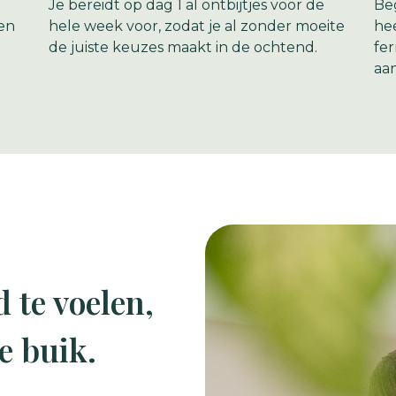
Je bereidt op dag 1 al ontbijtjes voor de
Beg
en
hele week voor, zodat je al zonder moeite
hee
de juiste keuzes maakt in de ochtend.
fe
aa
d te voelen,
je buik.