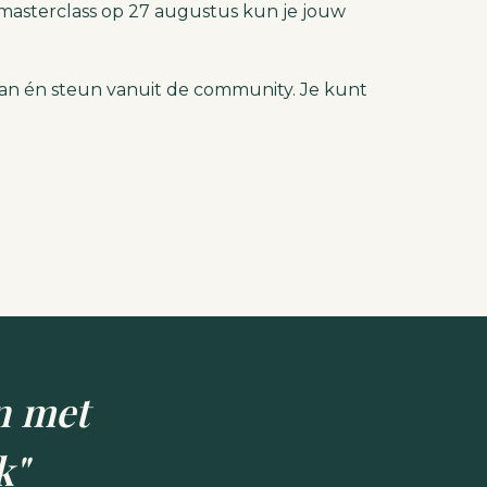
e masterclass op 27 augustus kun je jouw
nplan én steun vanuit de community. Je kunt
en met
k"