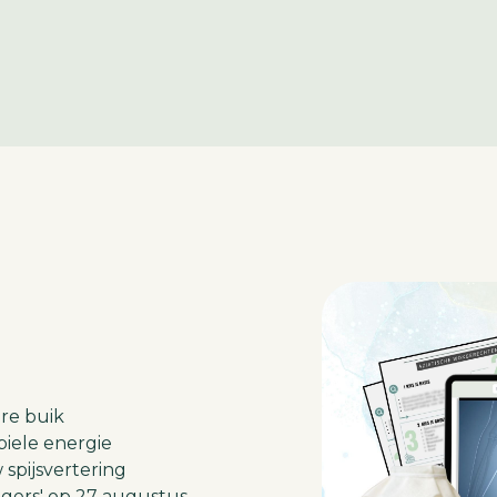
re buik
iele energie
 spijsvertering
iggers' op 27 augustus