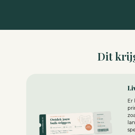
Dit kri
Li
Er 
pri
zoa
lan
spe