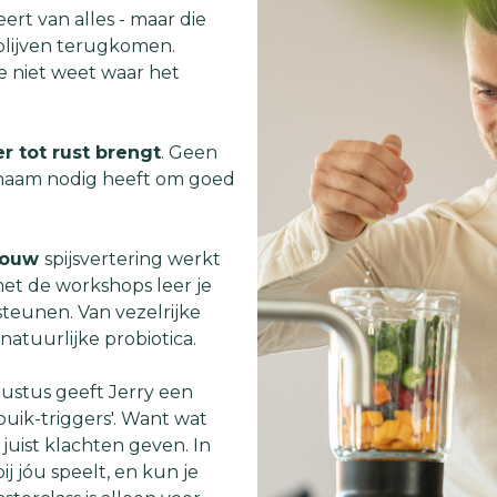
rt van alles - maar die
 blijven terugkomen.
je niet weet waar het
r tot rust brengt
. Geen
ichaam nodig heeft om goed
jouw
spijsvertering werkt
met de workshops leer je
steunen. Van vezelrijke
natuurlijke probiotica.
ustus geeft Jerry een
uik-triggers'. Want wat
juist klachten geven. In
ij jóu speelt, en kun je