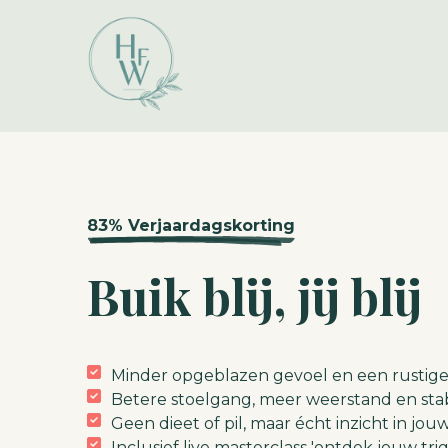
83% Verjaardagskorting
Buik blij, jij blij
Minder opgeblazen gevoel en een rustige
Betere stoelgang, meer weerstand en stab
Geen dieet of pil, maar écht inzicht in jouw
Inclusief live masterclass 'ontdek jouw tr