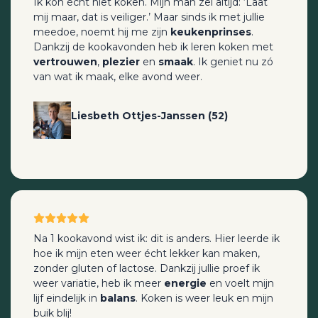
Ik kon écht niet koken. Mijn man zei altijd: ‘Laat
mij maar, dat is veiliger.’ Maar sinds ik met jullie
meedoe, noemt hij me zijn
keukenprinses
.
Dankzij de kookavonden heb ik leren koken met
vertrouwen
,
plezier
en
smaak
. Ik geniet nu zó
van wat ik maak, elke avond weer.
Liesbeth Ottjes-Janssen (52)
Na 1 kookavond wist ik: dit is anders. Hier leerde ik
hoe ik mijn eten weer écht lekker kan maken,
zonder gluten of lactose. Dankzij jullie proef ik
weer variatie, heb ik meer
energie
en voelt mijn
lijf eindelijk in
balans
. Koken is weer leuk en mijn
buik blij!